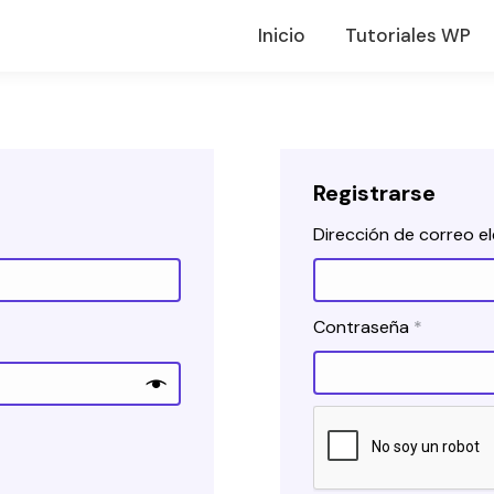
Inicio
Inicio
Tutoriales WP
Tutoriales WP
Registrarse
io
Dirección de correo e
Obligato
Contraseña
*