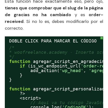
Esta función hace exactamente eso, pero ojo,
tienes que comprobar que el slug de la página
de gracias no ha cambiado
y es
order-
received
. Si no lo es, debes modificarlo por el
correcto.
?
DOBLE CLICK PARA MARCAR EL CÓDIGO
/*
* woofreelance.academy - Inserta scri
*/
function
agregar_script_en_agradecimi
if
(is_wc_endpoint_url(
'order-rec
add_action(
'wp_head'
, 
'agrega
}
}
function
agregar_script_personalizado
?>
<script>
// Aquí va tu código JavaScri
console.log(
'CodigoOK'
);