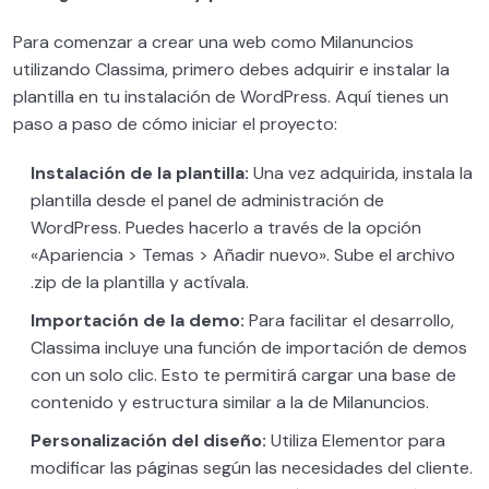
Velocidad de carga WordPress –
Para comenzar a crear una web como Milanuncios
0/2
MASTERCLASS
utilizando Classima, primero debes adquirir e instalar la
plantilla en tu instalación de WordPress. Aquí tienes un
Comunidades y recursos de WordPress
0/3
paso a paso de cómo iniciar el proyecto:
Maquetando Nuestra Primera Web
0/10
Instalación de la plantilla:
Una vez adquirida, instala la
plantilla desde el panel de administración de
WordPress. Puedes hacerlo a través de la opción
«Apariencia > Temas > Añadir nuevo». Sube el archivo
.zip de la plantilla y actívala.
Importación de la demo:
Para facilitar el desarrollo,
Classima incluye una función de importación de demos
con un solo clic. Esto te permitirá cargar una base de
contenido y estructura similar a la de Milanuncios.
Personalización del diseño:
Utiliza Elementor para
modificar las páginas según las necesidades del cliente.