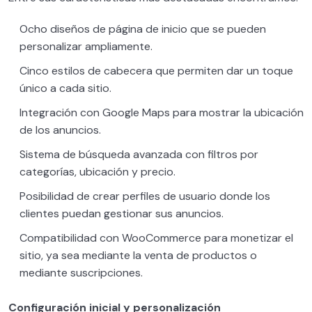
Cómo utilizar la IA si eres diseñador web
0/5
Ocho diseños de página de inicio que se pueden
personalizar ampliamente.
Cómo externalizar proyectos WordPress
0/2
Cinco estilos de cabecera que permiten dar un toque
Proyectos WordPress avanzados
0/5
único a cada sitio.
Integración con Google Maps para mostrar la ubicación
Cómo crear una web como Milanuncios
13:56
de los anuncios.
Cómo crear una web como Airbnb
09:00
Sistema de búsqueda avanzada con filtros por
categorías, ubicación y precio.
Cómo crear una web como Páginas
10:52
Posibilidad de crear perfiles de usuario donde los
Amarillas o Doctoralia
clientes puedan gestionar sus anuncios.
Cómo crear una web como Plátano Melón
09:28
Compatibilidad con WooCommerce para monetizar el
Cómo crear una web como Crehana o
05:59
sitio, ya sea mediante la venta de productos o
Domestika
mediante suscripciones.
Seguridad en WordPress – MASTERCLASS
0/7
Configuración inicial y personalización