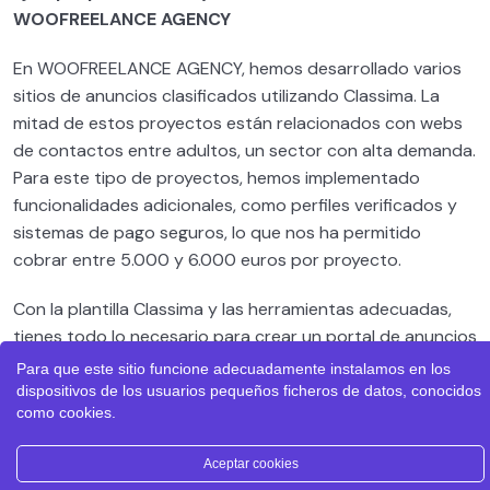
WOOFREELANCE AGENCY
En WOOFREELANCE AGENCY, hemos desarrollado varios
sitios de anuncios clasificados utilizando Classima. La
mitad de estos proyectos están relacionados con webs
de contactos entre adultos, un sector con alta demanda.
Para este tipo de proyectos, hemos implementado
funcionalidades adicionales, como perfiles verificados y
sistemas de pago seguros, lo que nos ha permitido
cobrar entre 5.000 y 6.000 euros por proyecto.
Con la plantilla Classima y las herramientas adecuadas,
tienes todo lo necesario para crear un portal de anuncios
clasificados tan eficiente y popular como Milanuncios. La
Para que este sitio funcione adecuadamente instalamos en los
inversión inicial en una plantilla premium y algunos plugins
dispositivos de los usuarios pequeños ficheros de datos, conocidos
como cookies.
adicionales puede parecer alta, pero los resultados y la
posibilidad de monetizar el sitio lo convierten en una
Aceptar cookies
oportunidad de negocio muy rentable.