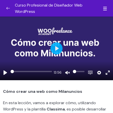
Curso Profesional de Diseñador Web
WordPress
¿Por qué hacer esta formación? [DALE UN
0/5
VISTAZO]
Gana dinero desde el día uno
0/2
Introducción al diseño web
0/5
Play
Introducción a WordPress
0/3
13:56
Qué necesitas para crear un sitio web
0/7
Play
Unmute
Enable
Settin
En
WordPress
captions
fu
Cuentas de email para proyecto web
Cómo crear una web como Milanuncios
0/3
En esta lección, vamos a explorar cómo, utilizando
Cómo instalar WordPress
0/4
WordPress y la plantilla
Classima
, es posible desarrollar