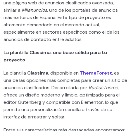
WordPress y su sistema de archivos
una página web de anuncios clasificados avanzada,
0/4
similar a
Milanuncios
, uno de los portales de anuncios
Plantillas WordPress
0/1
más exitosos de España. Este tipo de proyecto es
altamente demandado en el mercado actual,
Plugins WordPress PREMIUM
0/2
especialmente en sectores específicos como el de los
anuncios de contacto entre adultos.
WooCommerce y todas sus posibilidades
0/13
La plantilla Classima: una base sólida para tu
Migración y clonación de sitios WordPress
0/3
proyecto
Indispensables para diseñadores WordPress
La plantilla
Classima
, disponible en
ThemeForest
, es
0/4
una de las opciones más completas para crear un sitio de
anuncios clasificados. Desarrollada por
RadiusTheme
,
Gestión de clientes en tu negocio
0/3
ofrece un diseño moderno y limpio, optimizado para el
editor Gutenberg y compatible con Elementor, lo que
Cómo Facturar 20.000€/mes como
0/5
permite una personalización sencilla a través de su
diseñador web
interfaz de arrastrar y soltar.
Cómo conseguir clientes ilimitados
0/3
Entre sus características más destacadas encontramos: