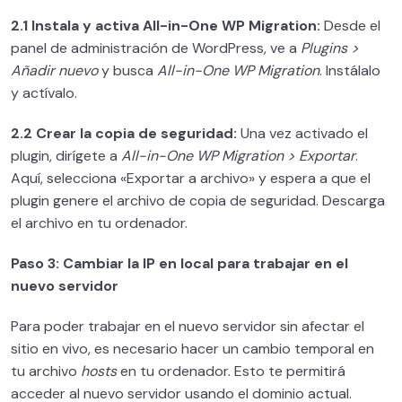
Comunidades y recursos de WordPress
0/3
2.1 Instala y activa All-in-One WP Migration:
Desde el
panel de administración de WordPress, ve a
Plugins >
Maquetando Nuestra Primera Web
0/10
Añadir nuevo
y busca
All-in-One WP Migration
. Instálalo
y actívalo.
2.2 Crear la copia de seguridad:
Una vez activado el
plugin, dirígete a
All-in-One WP Migration > Exportar
.
Aquí, selecciona «Exportar a archivo» y espera a que el
plugin genere el archivo de copia de seguridad. Descarga
el archivo en tu ordenador.
Paso 3: Cambiar la IP en local para trabajar en el
nuevo servidor
Para poder trabajar en el nuevo servidor sin afectar el
sitio en vivo, es necesario hacer un cambio temporal en
tu archivo
hosts
en tu ordenador. Esto te permitirá
acceder al nuevo servidor usando el dominio actual.