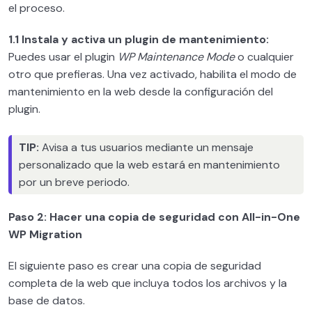
el proceso.
Gestión de clientes en tu negocio
0/3
1.1 Instala y activa un plugin de mantenimiento:
Puedes usar el plugin
WP Maintenance Mode
o cualquier
Cómo Facturar 20.000€/mes como
otro que prefieras. Una vez activado, habilita el modo de
0/5
diseñador web
mantenimiento en la web desde la configuración del
plugin.
Cómo conseguir clientes ilimitados
0/3
TIP:
Avisa a tus usuarios mediante un mensaje
Cómo utilizar la IA si eres diseñador web
0/5
personalizado que la web estará en mantenimiento
Cómo externalizar proyectos WordPress
por un breve periodo.
0/2
Proyectos WordPress avanzados
0/5
Paso 2: Hacer una copia de seguridad con All-in-One
WP Migration
Seguridad en WordPress – MASTERCLASS
0/7
El siguiente paso es crear una copia de seguridad
Velocidad de carga WordPress –
completa de la web que incluya todos los archivos y la
0/2
MASTERCLASS
base de datos.