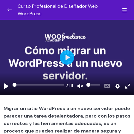
Curso Profesional de Diseñador Web
WordPress
¿Por qué hacer esta formación? [DALE UN
0/5
VISTAZO]
Gana dinero desde el día uno
0/2
Introducción al diseño web
0/5
Play
Introducción a WordPress
0/3
31:11
Qué necesitas para crear un sitio web
0/7
Play
Unmute
Enable
Settin
En
WordPress
captions
fu
Cuentas de email para proyecto web
Migrar un sitio WordPress a un nuevo servidor puede
0/3
parecer una tarea desalentadora, pero con los pasos
Cómo instalar WordPress
0/4
correctos y las herramientas adecuadas, es un
proceso que puedes realizar de manera segura y