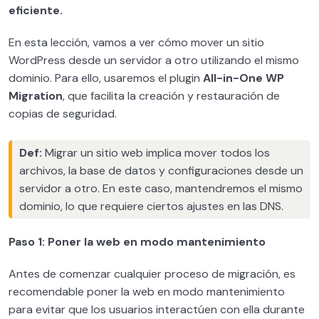
WordPress y su sistema de archivos
0/4
eficiente.
Plantillas WordPress
0/1
En esta lección, vamos a ver cómo mover un sitio
WordPress desde un servidor a otro utilizando el mismo
Plugins WordPress PREMIUM
0/2
dominio. Para ello, usaremos el plugin
All-in-One WP
Migration
, que facilita la creación y restauración de
WooCommerce y todas sus posibilidades
0/13
copias de seguridad.
Migración y clonación de sitios WordPress
0/3
Def:
Migrar un sitio web implica mover todos los
archivos, la base de datos y configuraciones desde un
Cómo migrar un WordPress a un nuevo
19:55
servidor a otro. En este caso, mantendremos el mismo
dominio
dominio, lo que requiere ciertos ajustes en las DNS.
Migraciones manuales de WordPress
24:20
Paso 1: Poner la web en modo mantenimiento
Cómo migrar un WordPress a un nuevo
31:12
servidor
Antes de comenzar cualquier proceso de migración, es
recomendable poner la web en modo mantenimiento
Indispensables para diseñadores WordPress
para evitar que los usuarios interactúen con ella durante
0/4