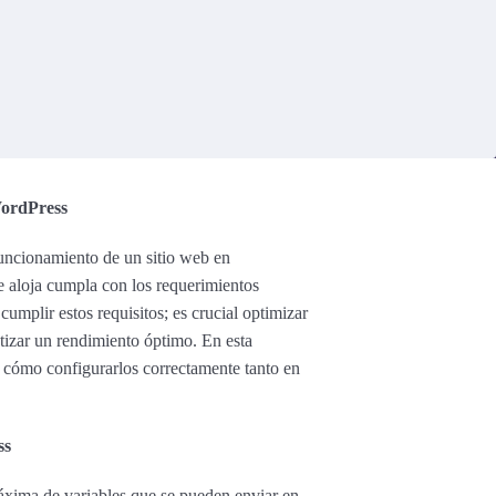
WordPress
funcionamiento de un sitio web en
e aloja cumpla con los requerimientos
mplir estos requisitos; es crucial optimizar
ntizar un rendimiento óptimo. En esta
y cómo configurarlos correctamente tanto en
ss
áxima de variables que se pueden enviar en