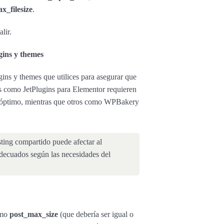
x_filesize
.
lir.
gins y themes
ins y themes que utilices para asegurar que
s como JetPlugins para Elementor requieren
 óptimo, mientras que otros como WPBakery
ting compartido puede afectar al
adecuados según las necesidades del
omo
post_max_size
(que debería ser igual o