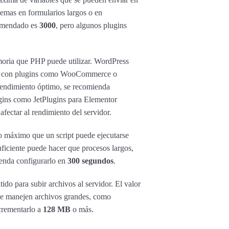
lemas en formularios largos o en
comendado es
3000
, pero algunos plugins
oria que PHP puede utilizar. WordPress
ios con plugins como WooCommerce o
rendimiento óptimo, se recomienda
gins como JetPlugins para Elementor
afectar al rendimiento del servidor.
po máximo que un script puede ejecutarse
uficiente puede hacer que procesos largos,
ienda configurarlo en
300 segundos
.
o para subir archivos al servidor. El valor
que manejen archivos grandes, como
ncrementarlo a
128 MB
o más.