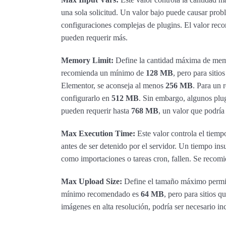
una sola solicitud. Un valor bajo puede causar prob
configuraciones complejas de plugins. El valor re
pueden requerir más.
Memory Limit:
Define la cantidad máxima de mem
recomienda un mínimo de
128 MB
, pero para sit
Elementor, se aconseja al menos
256 MB
. Para un 
configurarlo en
512 MB
. Sin embargo, algunos plu
pueden requerir hasta
768 MB
, un valor que podría 
Max Execution Time:
Este valor controla el tiem
antes de ser detenido por el servidor. Un tiempo ins
como importaciones o tareas cron, fallen. Se recom
Max Upload Size:
Define el tamaño máximo permitid
mínimo recomendado es
64 MB
, pero para sitios 
imágenes en alta resolución, podría ser necesario i