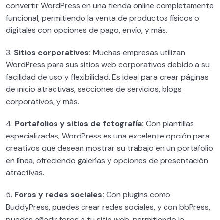
convertir WordPress en una tienda online completamente
funcional, permitiendo la venta de productos físicos o
Gestión de clientes en tu negocio
0/3
digitales con opciones de pago, envío, y más.
Cómo Facturar 20.000€/mes como
3.
Sitios corporativos:
Muchas empresas utilizan
0/5
diseñador web
WordPress para sus sitios web corporativos debido a su
facilidad de uso y flexibilidad. Es ideal para crear páginas
Cómo conseguir clientes ilimitados
0/3
de inicio atractivas, secciones de servicios, blogs
corporativos, y más.
Cómo utilizar la IA si eres diseñador web
0/5
4.
Portafolios y sitios de fotografía:
Con plantillas
Cómo externalizar proyectos WordPress
0/2
especializadas, WordPress es una excelente opción para
creativos que desean mostrar su trabajo en un portafolio
Proyectos WordPress avanzados
0/5
en línea, ofreciendo galerías y opciones de presentación
atractivas.
Seguridad en WordPress – MASTERCLASS
0/7
5.
Foros y redes sociales:
Con plugins como
Velocidad de carga WordPress –
0/2
BuddyPress, puedes crear redes sociales, y con bbPress,
MASTERCLASS
puedes añadir foros a tu sitio web, permitiendo la