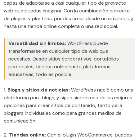
capaz de adaptarse a casi cualquier tipo de proyecto
Qué necesitas para crear un sitio web
web que puedas imaginar. Con la combinación correcta
0/7
WordPress
de plugins y plantillas, puedes crear desde un simple blog
hasta una tienda online completa o una red social.
Cuentas de email para proyecto web
0/3
Versatilidad sin límites:
WordPress puede
Cómo instalar WordPress
0/4
transformarse en cualquier tipo de web que
necesites. Desde sitios corporativos, portafolios
WordPress y su sistema de archivos
0/4
personales, tiendas online hasta plataformas
educativas, todo es posible.
Plantillas WordPress
0/1
Plugins WordPress PREMIUM
1.
Blogs y sitios de noticias:
WordPress nació como una
0/2
plataforma para blogs, y sigue siendo una de las mejores
WooCommerce y todas sus posibilidades
0/13
opciones para crear sitios de contenido, tanto para
bloggers individuales como para grandes medios de
Migración y clonación de sitios WordPress
0/3
comunicación.
Indispensables para diseñadores WordPress
2.
Tiendas online:
Con el plugin WooCommerce, puedes
0/4