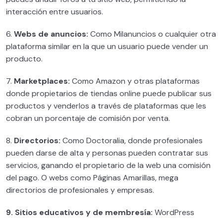
Comunidades y recursos de WordPress
interacción entre usuarios.
0/3
6.
Maquetando Nuestra Primera Web
Webs de anuncios:
Como Milanuncios o cualquier otra
0/10
plataforma similar en la que un usuario puede vender un
producto.
7.
Marketplaces:
Como Amazon y otras plataformas
donde propietarios de tiendas online puede publicar sus
productos y venderlos a través de plataformas que les
cobran un porcentaje de comisión por venta.
8.
Directorios:
Como Doctoralia, donde profesionales
pueden darse de alta y personas pueden contratar sus
servicios, ganando el propietario de la web una comisión
del pago. O webs como Páginas Amarillas, mega
directorios de profesionales y empresas.
9. Sitios educativos y de membresía:
WordPress